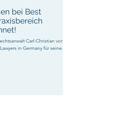
gen bei Best
raxisbereich
hnet!
echtsanwalt Carl-Christian von
awyers in Germany für seine...