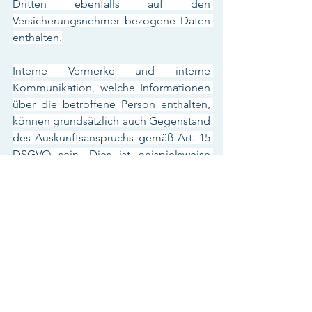
Dritten ebenfalls auf den 
Versicherungsnehmer bezogene Daten 
enthalten.
Interne Vermerke und interne 
Kommunikation, welche Informationen 
über die betroffene Person enthalten, 
können grundsätzlich auch Gegenstand 
des Auskunftsanspruchs gemäß Art. 15 
DSGVO sein. Dies ist beispielsweise 
dann der Fall, wenn in den Vermerken 
die Äußerungen der betroffenen 
Person in telefonischen oder 
persönlichen Gesprächen oder dessen 
Gesundheitszustand festgehalten 
werden. Nicht zu den 
personenbezogenen Daten zählt 
jedoch die Beurteilung der Rechtslage, 
welche aufgrund der 