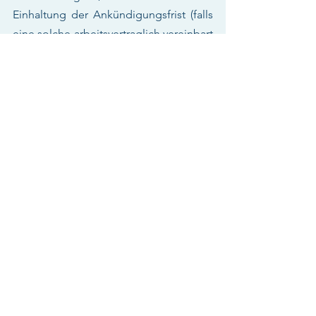
Einhaltung der Ankündigungsfrist (falls 
eine solche arbeitsvertraglich vereinbart 
ist), anordnen.
Gerne beraten wir Sie zu sämtlichen 
Fragestellungen im Zusammenhang mit 
Kurzarbeit.
Alle ansehen
Aktuelle Beiträge